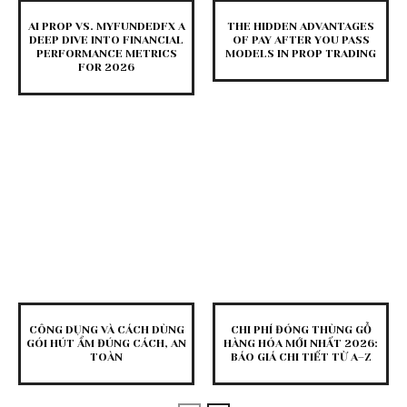
AI PROP VS. MYFUNDEDFX A
THE HIDDEN ADVANTAGES
DEEP DIVE INTO FINANCIAL
OF PAY AFTER YOU PASS
PERFORMANCE METRICS
MODELS IN PROP TRADING
FOR 2026
CÔNG DỤNG VÀ CÁCH DÙNG
CHI PHÍ ĐÓNG THÙNG GỖ
GÓI HÚT ẨM ĐÚNG CÁCH, AN
HÀNG HÓA MỚI NHẤT 2026:
TOÀN
BÁO GIÁ CHI TIẾT TỪ A–Z