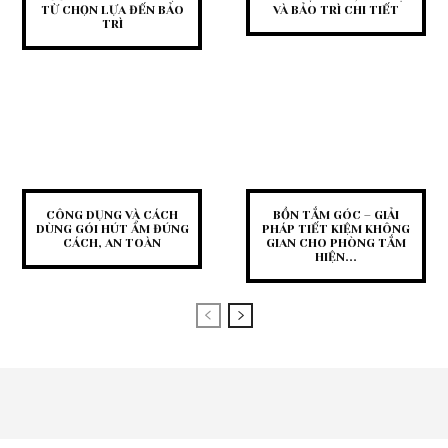
TỪ CHỌN LỰA ĐẾN BẢO
VÀ BẢO TRÌ CHI TIẾT
TRÌ
CÔNG DỤNG VÀ CÁCH
BỒN TẮM GÓC – GIẢI
DÙNG GÓI HÚT ẨM ĐÚNG
PHÁP TIẾT KIỆM KHÔNG
CÁCH, AN TOÀN
GIAN CHO PHÒNG TẮM
HIỆN...