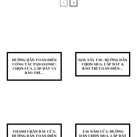
HƯỚNG DẪN TOÀN DIỆN
MÁY SẤY TAY: HƯỚNG DẪN
CÔNG TẮC PANASONIC:
CHỌN MUA, LẮP ĐẶT &
CHỌN LỰA, LẮP ĐẶT VÀ
BẢO TRÌ TOÀN DIỆN...
BẢO TRÌ...
THANH CHẶN ĐÁY CỬA:
TAY NẮM CỬA: HƯỚNG
HƯỚNG DẪN TOÀN DIỆN
DẪN CHỌN MUA, LẮP ĐẶT