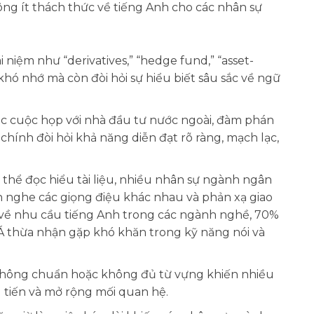
ông ít thách thức về tiếng Anh cho các nhân sự
 niệm như “derivatives,” “hedge fund,” “asset-
ỉ khó nhớ mà còn đòi hỏi sự hiểu biết sâu sắc về ngữ
c cuộc họp với nhà đầu tư nước ngoài, đàm phán
chính đòi hỏi khả năng diễn đạt rõ ràng, mạch lạc,
thể đọc hiểu tài liệu, nhiều nhân sự ngành ngân
n nghe các giọng điệu khác nhau và phản xạ giao
1) về nhu cầu tiếng Anh trong các ngành nghề, 70%
u Á thừa nhận gặp khó khăn trong kỹ năng nói và
 không chuẩn hoặc không đủ từ vựng khiến nhiều
ng tiến và mở rộng mối quan hệ.