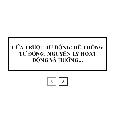
CỬA TRƯỢT TỰ ĐỘNG: HỆ THỐNG
TỰ ĐỘNG, NGUYÊN LÝ HOẠT
ĐỘNG VÀ HƯỚNG...