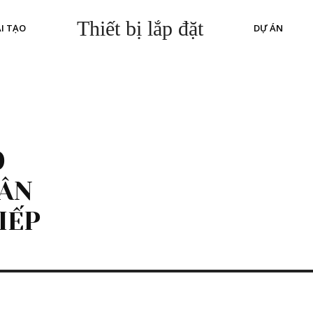
Thiết bị lắp đặt
I TẠO
DỰ ÁN
O
GÂN
IẾP