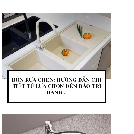
BỒN RỬA CHÉN: HƯỚNG DẪN CHI
TIẾT TỪ LỰA CHỌN ĐẾN BẢO TRÌ
HÀNG...