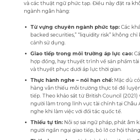
và các thuật ngữ phức tạp. Điều này đặt ra kh
ngành ngân hàng:
Từ vựng chuyên ngành phức tạp:
Các khái
backed securities,” “liquidity risk” không ch
cảnh sử dụng.
Giao tiếp trong môi trường áp lực cao:
Cá
hợp đồng, hay thuyết trình về sản phẩm tài 
và thuyết phục dưới áp lực thời gian.
Thực hành nghe – nói hạn chế:
Mặc dù có 
hàng vẫn thiếu môi trường thực tế để luyệ
tiếp. Theo khảo sát từ British Council (202
người làm trong lĩnh vực tài chính tại Châ
nghe khi làm việc với đối tác quốc tế.
Thiếu tự tin:
Nỗi sợ sai ngữ pháp, phát âm
người ngần ngại giao tiếp, bỏ lỡ cơ hội thă