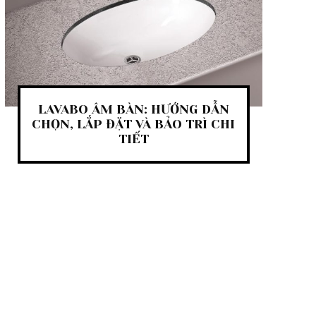
LAVABO ÂM BÀN: HƯỚNG DẪN
CHỌN, LẮP ĐẶT VÀ BẢO TRÌ CHI
TIẾT