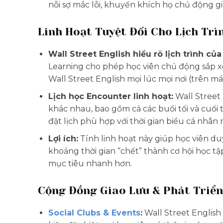
nỗi sợ mắc lỗi, khuyến khích họ chủ động gi
Linh Hoạt Tuyệt Đối Cho Lịch Trì
Wall Street English hiểu rõ lịch trình c
Learning cho phép học viên chủ động sắp xế
Wall Street English mọi lúc mọi nơi (trên máy 
Lịch học Encounter linh hoạt:
Wall Street 
khác nhau, bao gồm cả các buổi tối và cuố
đặt lịch phù hợp với thời gian biểu cá nhâ
Lợi ích:
Tính linh hoạt này giúp học viên du
khoảng thời gian “chết” thành cơ hội học tậ
mục tiêu nhanh hơn.
Cộng Đồng Giao Lưu & Phát Triể
Social Clubs & Events
:
Wall Street English