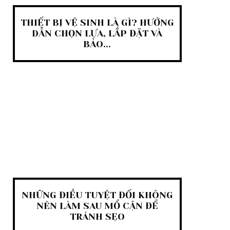
THIẾT BỊ VỆ SINH LÀ GÌ? HƯỚNG
DẪN CHỌN LỰA, LẮP ĐẶT VÀ
BẢO...
NHỮNG ĐIỀU TUYỆT ĐỐI KHÔNG
NÊN LÀM SAU MỔ CẬN ĐỂ
TRÁNH SẸO