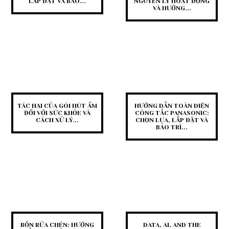
LẮP ĐẶT VÀ BẢO...
NGUYÊN LÝ HOẠT ĐỘNG
VÀ HƯỚNG...
TÁC HẠI CỦA GÓI HÚT ẨM
HƯỚNG DẪN TOÀN DIỆN
ĐỐI VỚI SỨC KHỎE VÀ
CÔNG TẮC PANASONIC:
CÁCH XỬ LÝ...
CHỌN LỰA, LẮP ĐẶT VÀ
BẢO TRÌ...
BỒN RỬA CHÉN: HƯỚNG
DATA, AI, AND THE