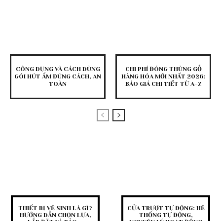
CÔNG DỤNG VÀ CÁCH DÙNG
CHI PHÍ ĐÓNG THÙNG GỖ
GÓI HÚT ẨM ĐÚNG CÁCH, AN
HÀNG HÓA MỚI NHẤT 2026:
TOÀN
BÁO GIÁ CHI TIẾT TỪ A–Z
THIẾT BỊ VỆ SINH LÀ GÌ?
CỬA TRƯỢT TỰ ĐỘNG: HỆ
HƯỚNG DẪN CHỌN LỰA,
THỐNG TỰ ĐỘNG,