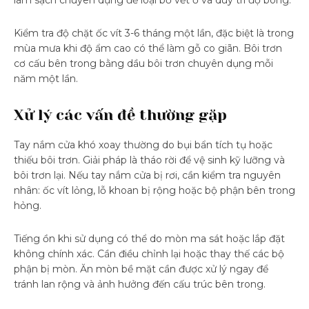
làm sạch chuyên dụng để loại bỏ vết ố và duy trì độ bóng.
Kiểm tra độ chặt ốc vít 3-6 tháng một lần, đặc biệt là trong
mùa mưa khi độ ẩm cao có thể làm gỗ co giãn. Bôi trơn
cơ cấu bên trong bằng dầu bôi trơn chuyên dụng mỗi
năm một lần.
Xử lý các vấn đề thường gặp
Tay nắm cửa khó xoay thường do bụi bẩn tích tụ hoặc
thiếu bôi trơn. Giải pháp là tháo rời để vệ sinh kỹ lưỡng và
bôi trơn lại. Nếu tay nắm cửa bị rơi, cần kiểm tra nguyên
nhân: ốc vít lỏng, lỗ khoan bị rộng hoặc bộ phận bên trong
hỏng.
Tiếng ồn khi sử dụng có thể do mòn ma sát hoặc lắp đặt
không chính xác. Cần điều chỉnh lại hoặc thay thế các bộ
phận bị mòn. Ăn mòn bề mặt cần được xử lý ngay để
tránh lan rộng và ảnh hưởng đến cấu trúc bên trong.