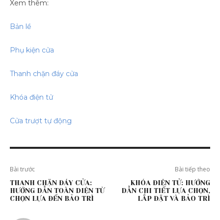
Xem thêm:
Bản lề
Phụ kiện cửa
Thanh chặn đáy cửa
Khóa điện tử
Cửa trượt tự động
Bài trước
Bài tiếp theo
THANH CHẶN ĐÁY CỬA:
KHÓA ĐIỆN TỬ: HƯỚNG
HƯỚNG DẪN TOÀN DIỆN TỪ
DẪN CHI TIẾT LỰA CHỌN,
CHỌN LỰA ĐẾN BẢO TRÌ
LẮP ĐẶT VÀ BẢO TRÌ