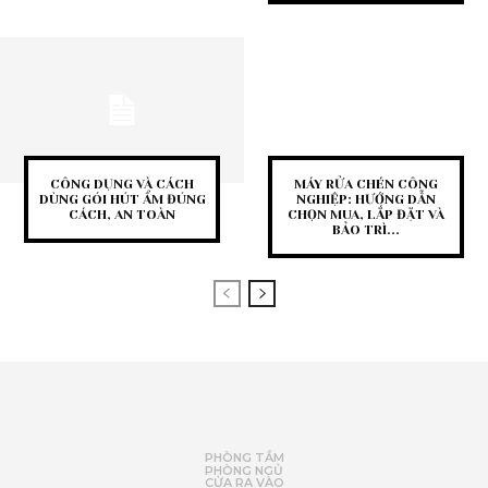
CÔNG DỤNG VÀ CÁCH
MÁY RỬA CHÉN CÔNG
DÙNG GÓI HÚT ẨM ĐÚNG
NGHIỆP: HƯỚNG DẪN
CÁCH, AN TOÀN
CHỌN MUA, LẮP ĐẶT VÀ
BẢO TRÌ...
PHÒNG TẮM
PHÒNG NGỦ
CỬA RA VÀO