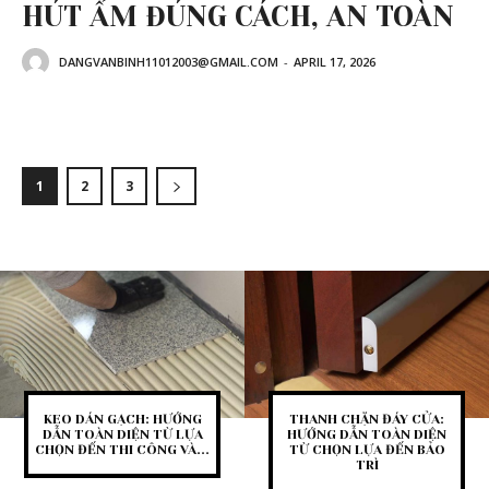
HÚT ẨM ĐÚNG CÁCH, AN TOÀN
DANGVANBINH11012003@GMAIL.COM
-
APRIL 17, 2026
1
2
3
KEO DÁN GẠCH: HƯỚNG
THANH CHẶN ĐÁY CỬA:
DẪN TOÀN DIỆN TỪ LỰA
HƯỚNG DẪN TOÀN DIỆN
CHỌN ĐẾN THI CÔNG VÀ...
TỪ CHỌN LỰA ĐẾN BẢO
TRÌ