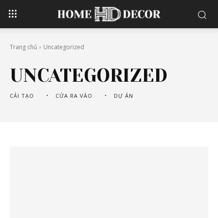
Trang chủ
Uncategorized
UNCATEGORIZED
CẢI TẠO
CỬA RA VÀO
DỰ ÁN