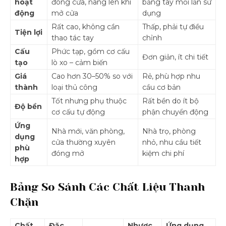
hoạt
đóng cửa, nâng lên khi
bằng tay mỗi lần sử
động
mở cửa
dụng
Rất cao, không cần
Thấp, phải tự điều
Tiện lợi
thao tác tay
chỉnh
Cấu
Phức tạp, gồm cơ cấu
Đơn giản, ít chi tiết
tạo
lò xo – cảm biến
Giá
Cao hơn 30–50% so với
Rẻ, phù hợp nhu
thành
loại thủ công
cầu cơ bản
Tốt nhưng phụ thuộc
Rất bền do ít bộ
Độ bền
cơ cấu tự động
phận chuyển động
Ứng
Nhà mới, văn phòng,
Nhà trọ, phòng
dụng
cửa thường xuyên
nhỏ, nhu cầu tiết
phù
đóng mở
kiệm chi phí
hợp
Bảng So Sánh Các Chất Liệu Thanh
Chặn
Chất
Đặc
Nhược
Ứng dụng