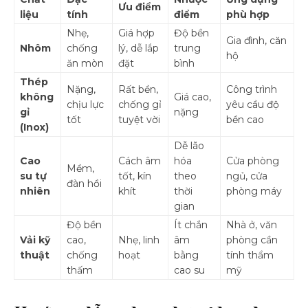
Ưu điểm
liệu
tính
điểm
phù hợp
Nhẹ,
Giá hợp
Độ bền
Gia đình, căn
Nhôm
chống
lý, dễ lắp
trung
hộ
ăn mòn
đặt
bình
Thép
Nặng,
Rất bền,
Công trình
không
Giá cao,
chịu lực
chống gỉ
yêu cầu độ
gỉ
nặng
tốt
tuyệt vời
bền cao
(Inox)
Dễ lão
Cao
Cách âm
hóa
Cửa phòng
Mềm,
su tự
tốt, kín
theo
ngủ, cửa
đàn hồi
nhiên
khít
thời
phòng máy
gian
Độ bền
Ít chắn
Nhà ở, văn
Vải kỹ
cao,
Nhẹ, linh
âm
phòng cần
thuật
chống
hoạt
bằng
tính thẩm
thấm
cao su
mỹ