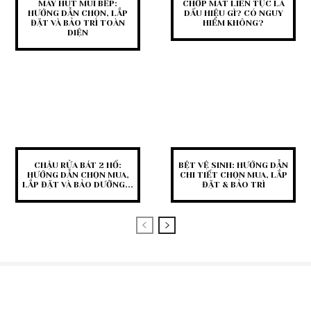
MÁY HÚT MÙI BẾP:
CHỚP MẮT LIÊN TỤC LÀ
HƯỚNG DẪN CHỌN, LẮP
DẤU HIỆU GÌ? CÓ NGUY
ĐẶT VÀ BẢO TRÌ TOÀN
HIỂM KHÔNG?
DIỆN
CHẬU RỬA BÁT 2 HỐ:
BỆT VỆ SINH: HƯỚNG DẪN
HƯỚNG DẪN CHỌN MUA,
CHI TIẾT CHỌN MUA, LẮP
LẮP ĐẶT VÀ BẢO DƯỠNG...
ĐẶT & BẢO TRÌ