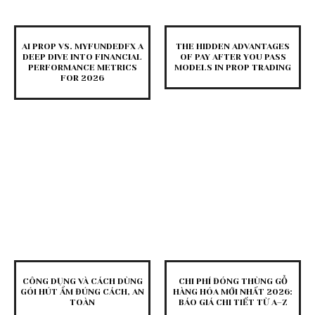
AI PROP VS. MYFUNDEDFX A
THE HIDDEN ADVANTAGES
DEEP DIVE INTO FINANCIAL
OF PAY AFTER YOU PASS
PERFORMANCE METRICS
MODELS IN PROP TRADING
FOR 2026
CÔNG DỤNG VÀ CÁCH DÙNG
CHI PHÍ ĐÓNG THÙNG GỖ
GÓI HÚT ẨM ĐÚNG CÁCH, AN
HÀNG HÓA MỚI NHẤT 2026:
TOÀN
BÁO GIÁ CHI TIẾT TỪ A–Z