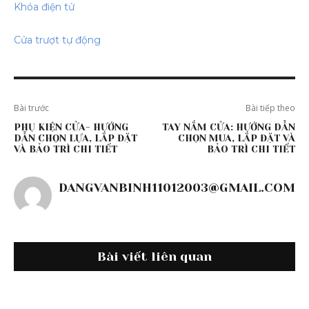
Khóa điện tử
Cửa trượt tự động
Bài trước
Bài tiếp theo
PHỤ KIỆN CỬA- HƯỚNG
TAY NẮM CỬA: HƯỚNG DẪN
DẪN CHỌN LỰA, LẮP ĐẶT
CHỌN MUA, LẮP ĐẶT VÀ
VÀ BẢO TRÌ CHI TIẾT
BẢO TRÌ CHI TIẾT
DANGVANBINH11012003@GMAIL.COM
Bài viết liên quan