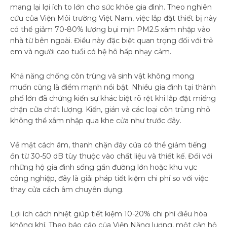
mang lại lợi ích to lớn cho sức khỏe gia đình. Theo nghiên
cứu của Viện Môi trường Việt Nam, việc lắp đặt thiết bị này
có thể giảm 70-80% lượng bụi mịn PM2.5 xâm nhập vào
nhà từ bên ngoài. Điều này đặc biệt quan trọng đối với trẻ
em và người cao tuổi có hệ hô hấp nhạy cảm.
Khả năng chống côn trùng và sinh vật không mong
muốn cũng là điểm mạnh nổi bật. Nhiều gia đình tại thành
phố lớn đã chứng kiến sự khác biệt rõ rệt khi lắp đặt miếng
chặn cửa chất lượng. Kiến, gián và các loại côn trùng nhỏ
không thể xâm nhập qua khe cửa như trước đây.
Về mặt cách âm, thanh chặn đáy cửa có thể giảm tiếng
ồn từ 30-50 dB tùy thuộc vào chất liệu và thiết kế. Đối với
những hộ gia đình sống gần đường lớn hoặc khu vực
công nghiệp, đây là giải pháp tiết kiệm chi phí so với việc
thay cửa cách âm chuyên dụng.
Lợi ích cách nhiệt giúp tiết kiệm 10-20% chi phí điều hòa
không khí. Theo báo cáo của Viện Năng lượng, một căn hộ