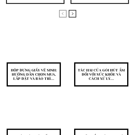
HỘP ĐỰNG GIẤY VỆ SINH:
TÁC HẠI CỦA GÓI HÚT ẨM
HƯỚNG DẪN CHỌN MUA,
ĐỐI VỚI SỨC KHỎE VÀ
LẮP ĐẶT VÀ BẢO TRÌ...
CÁCH XỬ LÝ...