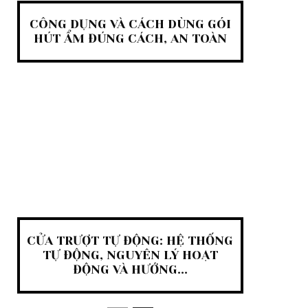
CÔNG DỤNG VÀ CÁCH DÙNG GÓI
HÚT ẨM ĐÚNG CÁCH, AN TOÀN
CỬA TRƯỢT TỰ ĐỘNG: HỆ THỐNG
TỰ ĐỘNG, NGUYÊN LÝ HOẠT
ĐỘNG VÀ HƯỚNG...