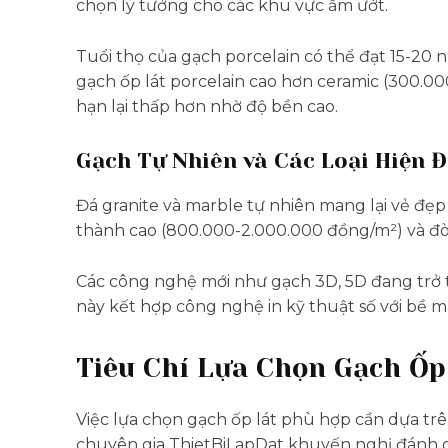
chọn lý tưởng cho các khu vực ẩm ướt.
Tuổi thọ của gạch porcelain có thể đạt 15-20 
gạch ốp lát porcelain cao hơn ceramic (300.0
hạn lại thấp hơn nhờ độ bền cao.
Gạch Tự Nhiên và Các Loại Hiện Đ
Đá granite và marble tự nhiên mang lại vẻ đẹp
thành cao (800.000-2.000.000 đồng/m²) và đòi
Các công nghệ mới như gạch 3D, 5D đang tr
này kết hợp công nghệ in kỹ thuật số với bề mặ
Tiêu Chí Lựa Chọn Gạch Ốp
Việc lựa chọn gạch ốp lát phù hợp cần dựa trê
chuyên gia ThietBiLapDat khuyến nghị đánh giá