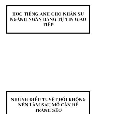
HỌC TIẾNG ANH CHO NHÂN SỰ
NGÀNH NGÂN HÀNG TỰ TIN GIAO
TIẾP
NHỮNG ĐIỀU TUYỆT ĐỐI KHÔNG
NÊN LÀM SAU MỔ CẬN ĐỂ
TRÁNH SẸO