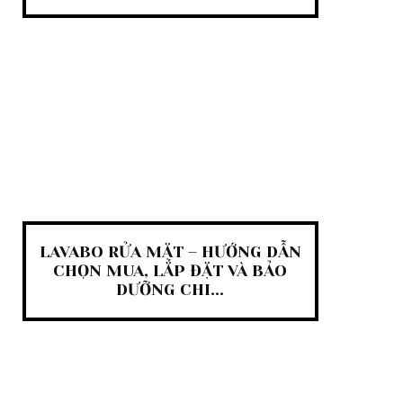
LAVABO RỬA MẶT – HƯỚNG DẪN
CHỌN MUA, LẮP ĐẶT VÀ BẢO
DƯỠNG CHI...