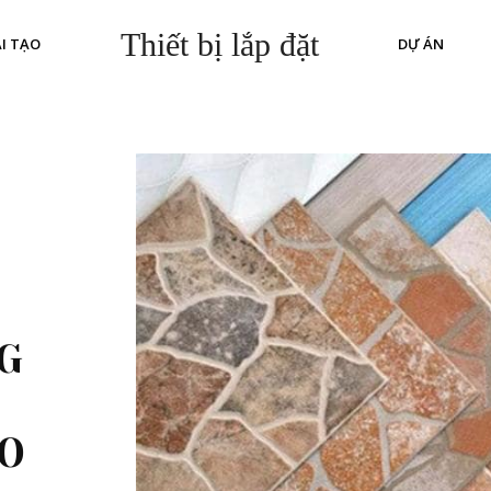
Thiết bị lắp đặt
I TẠO
DỰ ÁN
G
ẢO