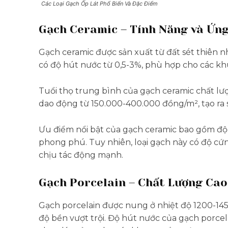
Các Loại Gạch Ốp Lát Phổ Biến Và Đặc Điểm
Gạch Ceramic – Tính Năng và Ứn
Gạch ceramic được sản xuất từ đất sét thiên n
có độ hút nước từ 0,5-3%, phù hợp cho các k
Tuổi thọ trung bình của gạch ceramic chất lượ
dao động từ 150.000-400.000 đồng/m², tạo ra s
Ưu điểm nổi bật của gạch ceramic bao gồm độ
phong phú. Tuy nhiên, loại gạch này có độ cứng
chịu tác động mạnh.
Gạch Porcelain – Chất Lượng Cao
Gạch porcelain được nung ở nhiệt độ 1200-1450
độ bền vượt trội. Độ hút nước của gạch porcel