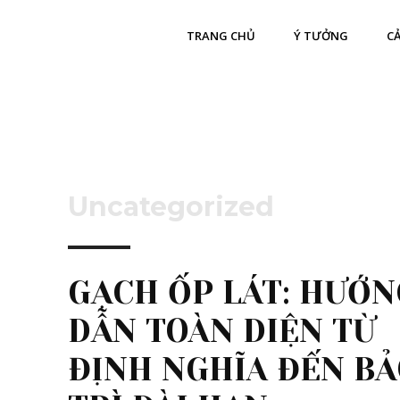
TRANG CHỦ
Ý TƯỞNG
CẢ
Uncategorized
GẠCH ỐP LÁT: HƯỚN
DẪN TOÀN DIỆN TỪ
ĐỊNH NGHĨA ĐẾN B