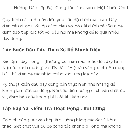
Hướng Dẫn Lắp Đặt Công Tắc Panasonic Một Chiều Chi T
Quy trình cắt tuốt dây điện yêu cầu độ chính xác cao. Dây
điện cần được tuốt lớp cách điện với độ dài chính xác 3cm để
đảm bảo tiếp xúc tốt với đầu nối mà không để lộ quá nhiều
dây đồng.
Các Bước Đấu Dây Theo Sơ Đồ Mạch Điện
Xác định dây nóng L (thường có màu nâu hoặc đỏ), dây lạnh
N (màu xanh dương) và dây đất PE (màu vàng xanh). Sử dụng
bút thử điện để xác nhận chính xác từng loại dây.
Kỹ thuật xoắn đầu dây đồng cần thực hiện nhẹ nhàng để
không làm đứt sợi đồng. Nối tiếp điểm bằng cách vặn chặt ốc
vít, đảm bảo dây không bị tuột khi kéo nhẹ.
Lắp Ráp Và Kiểm Tra Hoạt Động Cuối Cùng
Cố định công tắc vào hộp âm tường bằng các ốc vít kèm
theo. Siết chặt vừa đủ để công tắc không bị lỏng mà không