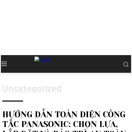
Uncategorized
HƯỚNG DẪN TOÀN DIỆN CÔNG
TẮC PANASONIC: CHỌN LỰA,