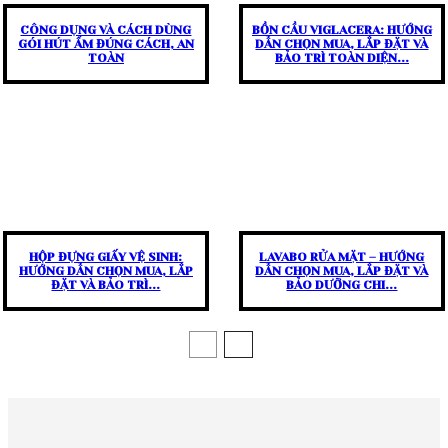
CÔNG DỤNG VÀ CÁCH DÙNG
BỒN CẦU VIGLACERA: HƯỚNG
GÓI HÚT ẨM ĐÚNG CÁCH, AN
DẪN CHỌN MUA, LẮP ĐẶT VÀ
TOÀN
BẢO TRÌ TOÀN DIỆN...
HỘP ĐỰNG GIẤY VỆ SINH:
LAVABO RỬA MẶT – HƯỚNG
HƯỚNG DẪN CHỌN MUA, LẮP
DẪN CHỌN MUA, LẮP ĐẶT VÀ
ĐẶT VÀ BẢO TRÌ...
BẢO DƯỠNG CHI...