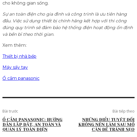
cho không gian sống.
Sự an toàn điện cho gia đình và công trình là ưu tiên hàng
đầu. Việc sử dụng thiết bị chính hãng kết hợp với thi công
đúng quy trình sẽ đảm bảo hệ thống điện hoạt động ổn định
và bền bỉ theo thời gian.
Xem thêm:
Thiết bị nhà bếp
Máy sấy tay
Ổ cắm panasonic
Bài trước
Bài tiếp theo
Ổ CẮM PANASONIC: HƯỚNG
NHỮNG ĐIỀU TUYỆT ĐỐI
DẪN LẮP ĐẶT, AN TOÀN VÀ
KHÔNG NÊN LÀM SAU MỔ
QUẢN LÝ TOÀN DIỆN
CẬN ĐỂ TRÁNH SẸO