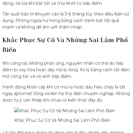
động, tia lửa khi bật tắt và mùi khét từ tiếp điểm.
Tần suất bảo trì khuyến cáo là 3-6 tháng tùy theo điều kiện sử
dụng. Phòng ngừa hư hỏng bằng cách tránh bật tắt quá
mạnh và không để ẩm ướt thâm nhập.
Khắc Phục Sự Cố Và Những Sai Lầm Phổ
Biến
Khi công tắc không phản ứng, nguyên nhân có thể do tiếp
điểm bị oxy hóa hoặc dây nối bị lỏng. Xử lý bằng cách tắt điện,
mở công tắc và vệ sinh tiếp điểm.
Hành động khẩn cấp khi có mùi lạ hoặc dấu hiệu cháy là tắt
ngay aptomat tổng và liên hệ thợ điện chuyên nghiệp. Không
được tự ý can thiệp khi chưa có kiến thức đầy đủ.
Khắc Phục Sự Cố Và Những Sai Lầm Phổ Biến
Lỗi lắp đặt nguy hiểm thường gặp là đấu nhầm dây, không