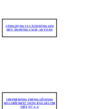
CÔNG DỤNG VÀ CÁCH DÙNG GÓI
HÚT ẨM ĐÚNG CÁCH, AN TOÀN
CHI PHÍ ĐÓNG THÙNG GỖ HÀNG
HÓA MỚI NHẤT 2026: BÁO GIÁ CHI
TIẾT TỪ A–Z