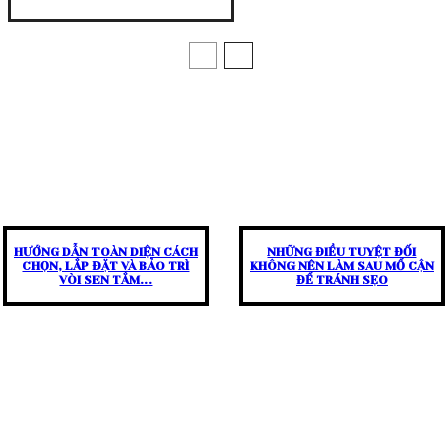
HƯỚNG DẪN TOÀN DIỆN CÁCH
NHỮNG ĐIỀU TUYỆT ĐỐI
CHỌN, LẮP ĐẶT VÀ BẢO TRÌ
KHÔNG NÊN LÀM SAU MỔ CẬN
VÒI SEN TẮM...
ĐỂ TRÁNH SẸO