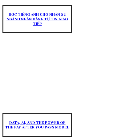
HỌC TIẾNG ANH CHO NHÂN SỰ
NGÀNH NGÂN HÀNG TỰ TIN GIAO
TIẾP
DATA, AI, AND THE POWER OF
THE PAY AFTER YOU PASS MODEL