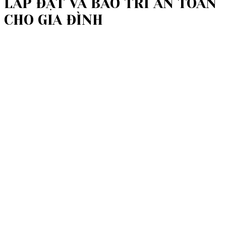
LẮP ĐẶT VÀ BẢO TRÌ AN TOÀN
CHO GIA ĐÌNH