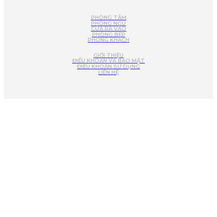
PHÒNG TẮM
PHÒNG NGỦ
CỬA RA VÀO
PHÒNG BẾP
PHÒNG KHÁCH
GIỚI THIỆU
ĐIỀU KHOẢN VÀ BẢO MẬT
ĐIỀU KHOẢN SỬ DỤNG
LIÊN HỆ