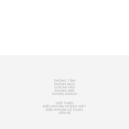
PHÒNG TẮM
PHÒNG NGỦ
CỬA RA VÀO
PHÒNG BẾP
PHÒNG KHÁCH
GIỚI THIỆU
ĐIỀU KHOẢN VÀ BẢO MẬT
ĐIỀU KHOẢN SỬ DỤNG
LIÊN HỆ