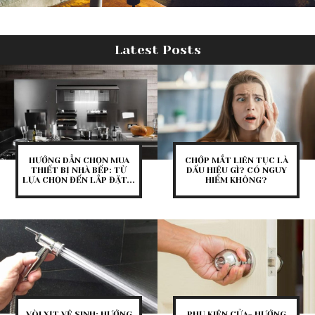
Latest Posts
HƯỚNG DẪN CHỌN MUA
CHỚP MẮT LIÊN TỤC LÀ
THIẾT BỊ NHÀ BẾP: TỪ
DẤU HIỆU GÌ? CÓ NGUY
LỰA CHỌN ĐẾN LẮP ĐẶT...
HIỂM KHÔNG?
VÒI XỊT VỆ SINH: HƯỚNG
PHỤ KIỆN CỬA- HƯỚNG